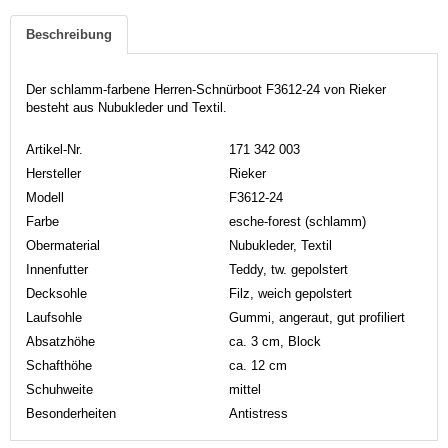
Beschreibung
Der schlamm-farbene Herren-Schnürboot F3612-24 von Rieker
besteht aus Nubukleder und Textil.
Artikel-Nr.
171 342 003
Hersteller
Rieker
Modell
F3612-24
Farbe
esche-forest (schlamm)
Obermaterial
Nubukleder, Textil
Innenfutter
Teddy, tw. gepolstert
Decksohle
Filz, weich gepolstert
Laufsohle
Gummi, angeraut, gut profiliert
Absatzhöhe
ca. 3 cm, Block
Schafthöhe
ca. 12 cm
Schuhweite
mittel
Besonderheiten
Antistress