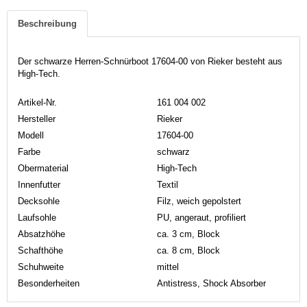
Beschreibung
Der schwarze Herren-Schnürboot 17604-00 von Rieker besteht aus
High-Tech.
Artikel-Nr.
161 004 002
Hersteller
Rieker
Modell
17604-00
Farbe
schwarz
Obermaterial
High-Tech
Innenfutter
Textil
Decksohle
Filz, weich gepolstert
Laufsohle
PU, angeraut, profiliert
Absatzhöhe
ca. 3 cm, Block
Schafthöhe
ca. 8 cm, Block
Schuhweite
mittel
Besonderheiten
Antistress, Shock Absorber