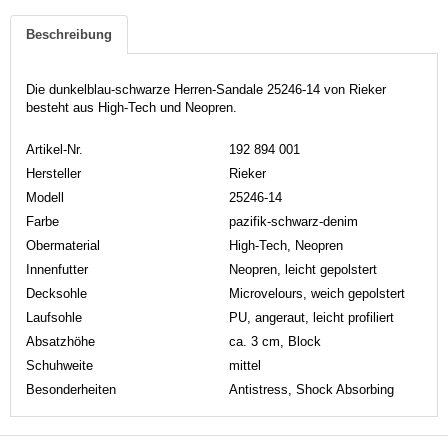
Beschreibung
Die dunkelblau-schwarze Herren-Sandale 25246-14 von Rieker
besteht aus High-Tech und Neopren.
Artikel-Nr.
192 894 001
Hersteller
Rieker
Modell
25246-14
Farbe
pazifik-schwarz-denim
Obermaterial
High-Tech, Neopren
Innenfutter
Neopren, leicht gepolstert
Decksohle
Microvelours, weich gepolstert
Laufsohle
PU, angeraut, leicht profiliert
Absatzhöhe
ca. 3 cm, Block
Schuhweite
mittel
Besonderheiten
Antistress, Shock Absorbing