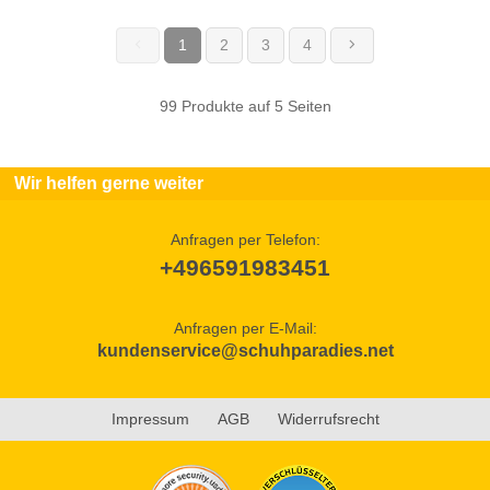
1
2
3
4
(current)
99 Produkte auf 5 Seiten
Wir helfen gerne weiter
Anfragen per Telefon:
+496591983451
Anfragen per E-Mail:
kundenservice@schuhparadies.net
Impressum
AGB
Widerrufsrecht