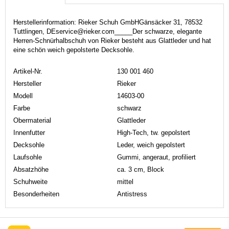
Herstellerinformation: Rieker Schuh GmbHGänsäcker 31, 78532
Tuttlingen, DEservice@rieker.com_____Der schwarze, elegante
Herren-Schnürhalbschuh von Rieker besteht aus Glattleder und hat
eine schön weich gepolsterte Decksohle.
Artikel-Nr.
130 001 460
Hersteller
Rieker
Modell
14603-00
Farbe
schwarz
Obermaterial
Glattleder
Innenfutter
High-Tech, tw. gepolstert
Decksohle
Leder, weich gepolstert
Laufsohle
Gummi, angeraut, profiliert
Absatzhöhe
ca. 3 cm, Block
Schuhweite
mittel
Besonderheiten
Antistress