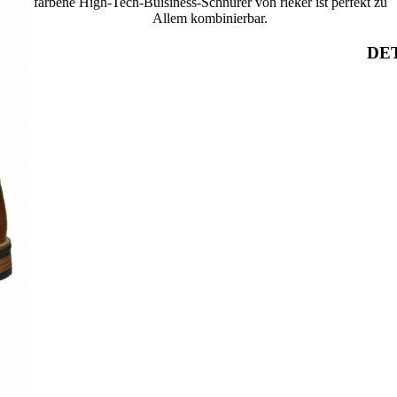
farbene High-Tech-Buisiness-Schnürer von rieker ist perfekt zu
Allem kombinierbar.
DET