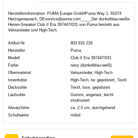
Herstellerinformation: PUMA Europe GmbHPuma Way 1, 91074
Herzogenaurach, DEservice@puma.com_____Der dunkelblau-weiße
Herren-Sneaker Club II Era 397447/031 von Puma besteht aus
Veloursleder und High-Tech.
Artikel-Nr.
803 816 218
Hersteller
Puma
Modell
Club II Era 397447/031
Farbe
navy (dunkelblau-weiß)
Obermaterial
Veloursleder, High-Tech
Innenfutter
High-Tech, tw. gepolstert, Textil
Decksohle
Textil, lose, gepolstert
Laufsohle
Gummi, angeraut, leicht
strukturiert
Absatzhöhe
ca. 2,5 cm, durchgehend
Schuhweite
mittel