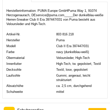
Herstellerinformation: PUMA Europe GmbHPuma Way 1, 91074
Herzogenaurach, DEservice@puma.com_____Der dunkelblau-weiße
Herren-Sneaker Club II Era 397447/031 von Puma besteht aus
Veloursleder und High-Tech.
Artikel-Nr.
803 816 218
Hersteller
Puma
Modell
Club II Era 397447/031
Farbe
navy (dunkelblau-weiß)
Obermaterial
Veloursleder, High-Tech
Innenfutter
High-Tech, tw. gepolstert, Textil
Decksohle
Textil, lose, gepolstert
Laufsohle
Gummi, angeraut, leicht
strukturiert
Absatzhöhe
ca. 2,5 cm, durchgehend
Schuhweite
mittel