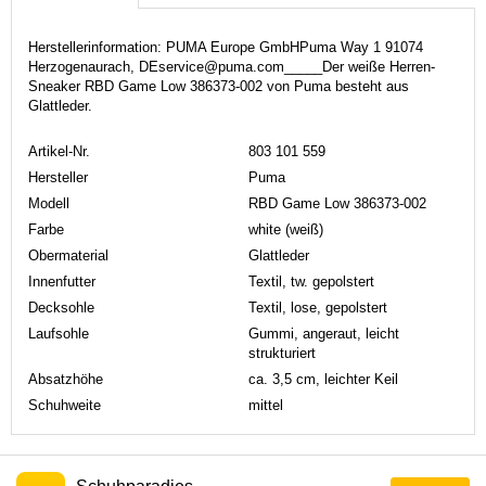
Herstellerinformation: PUMA Europe GmbHPuma Way 1 91074
Herzogenaurach, DEservice@puma.com_____Der weiße Herren-
Sneaker RBD Game Low 386373-002 von Puma besteht aus
Glattleder.
Artikel-Nr.
803 101 559
Hersteller
Puma
Modell
RBD Game Low 386373-002
Farbe
white (weiß)
Obermaterial
Glattleder
Innenfutter
Textil, tw. gepolstert
Decksohle
Textil, lose, gepolstert
Laufsohle
Gummi, angeraut, leicht
strukturiert
Absatzhöhe
ca. 3,5 cm, leichter Keil
Schuhweite
mittel