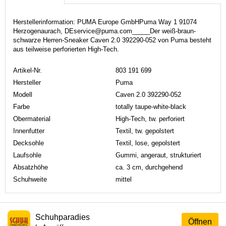
Herstellerinformation: PUMA Europe GmbHPuma Way 1 91074
Herzogenaurach, DEservice@puma.com_____Der weiß-braun-
schwarze Herren-Sneaker Caven 2.0 392290-052 von Puma besteht
aus teilweise perforierten High-Tech.
Artikel-Nr.
803 191 699
Hersteller
Puma
Modell
Caven 2.0 392290-052
Farbe
totally taupe-white-black
Obermaterial
High-Tech, tw. perforiert
Innenfutter
Textil, tw. gepolstert
Decksohle
Textil, lose, gepolstert
Laufsohle
Gummi, angeraut, strukturiert
Absatzhöhe
ca. 3 cm, durchgehend
Schuhweite
mittel
Schuhparadies
Öffnen