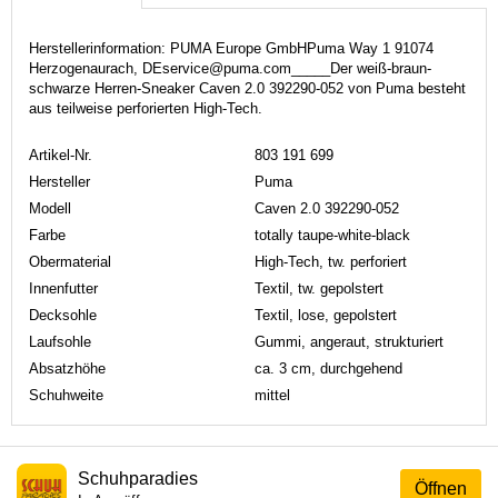
Herstellerinformation: PUMA Europe GmbHPuma Way 1 91074
Herzogenaurach, DEservice@puma.com_____Der weiß-braun-
schwarze Herren-Sneaker Caven 2.0 392290-052 von Puma besteht
aus teilweise perforierten High-Tech.
Artikel-Nr.
803 191 699
Hersteller
Puma
Modell
Caven 2.0 392290-052
Farbe
totally taupe-white-black
Obermaterial
High-Tech, tw. perforiert
Innenfutter
Textil, tw. gepolstert
Decksohle
Textil, lose, gepolstert
Laufsohle
Gummi, angeraut, strukturiert
Absatzhöhe
ca. 3 cm, durchgehend
Schuhweite
mittel
Schuhparadies
Öffnen