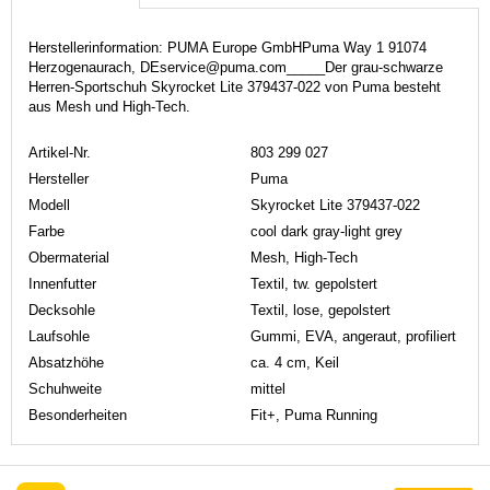
Herstellerinformation: PUMA Europe GmbHPuma Way 1 91074
Herzogenaurach, DEservice@puma.com_____Der grau-schwarze
Herren-Sportschuh Skyrocket Lite 379437-022 von Puma besteht
aus Mesh und High-Tech.
Artikel-Nr.
803 299 027
Hersteller
Puma
Modell
Skyrocket Lite 379437-022
Farbe
cool dark gray-light grey
Obermaterial
Mesh, High-Tech
Innenfutter
Textil, tw. gepolstert
Decksohle
Textil, lose, gepolstert
Laufsohle
Gummi, EVA, angeraut, profiliert
Absatzhöhe
ca. 4 cm, Keil
Schuhweite
mittel
Besonderheiten
Fit+, Puma Running