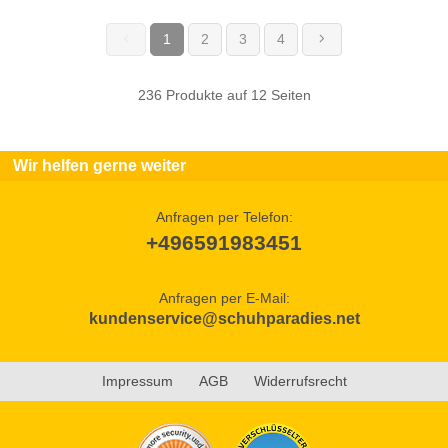
1
2
3
4
(current)
236 Produkte auf 12 Seiten
Wir helfen gerne weiter
Anfragen per Telefon:
+496591983451
Anfragen per E-Mail:
kundenservice@schuhparadies.net
Impressum
AGB
Widerrufsrecht