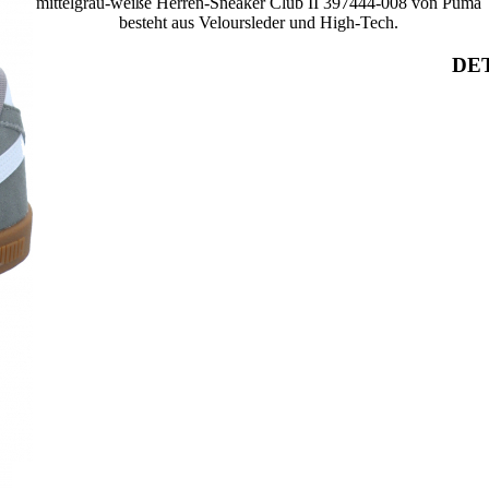
mittelgrau-weiße Herren-Sneaker Club II 397444-008 von Puma
besteht aus Veloursleder und High-Tech.
DET