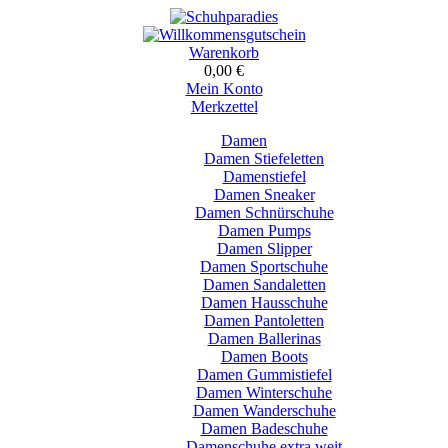
Warenkorb
0,00 €
Mein Konto
Merkzettel
Damen
Damen Stiefeletten
Damenstiefel
Damen Sneaker
Damen Schnürschuhe
Damen Pumps
Damen Slipper
Damen Sportschuhe
Damen Sandaletten
Damen Hausschuhe
Damen Pantoletten
Damen Ballerinas
Damen Boots
Damen Gummistiefel
Damen Winterschuhe
Damen Wanderschuhe
Damen Badeschuhe
Damenschuhe extra weit