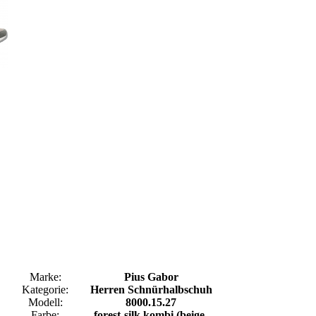
Marke:
Pius Gabor
Kategorie:
Herren Schnürhalbschuh
Modell:
8000.15.27
Farbe:
forest-silk kombi (beige-