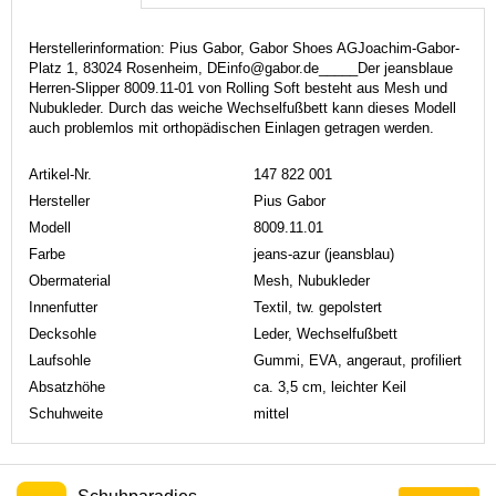
Herstellerinformation: Pius Gabor, Gabor Shoes AGJoachim-Gabor-
Platz 1, 83024 Rosenheim, DEinfo@gabor.de_____Der jeansblaue
Herren-Slipper 8009.11-01 von Rolling Soft besteht aus Mesh und
Nubukleder. Durch das weiche Wechselfußbett kann dieses Modell
auch problemlos mit orthopädischen Einlagen getragen werden.
Artikel-Nr.
147 822 001
Hersteller
Pius Gabor
Modell
8009.11.01
Farbe
jeans-azur (jeansblau)
Obermaterial
Mesh, Nubukleder
Innenfutter
Textil, tw. gepolstert
Decksohle
Leder, Wechselfußbett
Laufsohle
Gummi, EVA, angeraut, profiliert
Absatzhöhe
ca. 3,5 cm, leichter Keil
Schuhweite
mittel