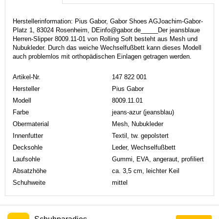
Herstellerinformation: Pius Gabor, Gabor Shoes AGJoachim-Gabor-
Platz 1, 83024 Rosenheim, DEinfo@gabor.de_____Der jeansblaue
Herren-Slipper 8009.11-01 von Rolling Soft besteht aus Mesh und
Nubukleder. Durch das weiche Wechselfußbett kann dieses Modell
auch problemlos mit orthopädischen Einlagen getragen werden.
Artikel-Nr.
147 822 001
Hersteller
Pius Gabor
Modell
8009.11.01
Farbe
jeans-azur (jeansblau)
Obermaterial
Mesh, Nubukleder
Innenfutter
Textil, tw. gepolstert
Decksohle
Leder, Wechselfußbett
Laufsohle
Gummi, EVA, angeraut, profiliert
Absatzhöhe
ca. 3,5 cm, leichter Keil
Schuhweite
mittel