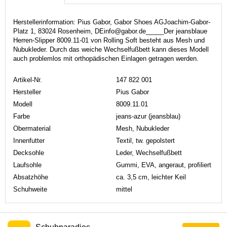
Herstellerinformation: Pius Gabor, Gabor Shoes AGJoachim-Gabor-
Platz 1, 83024 Rosenheim, DEinfo@gabor.de_____Der jeansblaue
Herren-Slipper 8009.11-01 von Rolling Soft besteht aus Mesh und
Nubukleder. Durch das weiche Wechselfußbett kann dieses Modell
auch problemlos mit orthopädischen Einlagen getragen werden.
Artikel-Nr.
147 822 001
Hersteller
Pius Gabor
Modell
8009.11.01
Farbe
jeans-azur (jeansblau)
Obermaterial
Mesh, Nubukleder
Innenfutter
Textil, tw. gepolstert
Decksohle
Leder, Wechselfußbett
Laufsohle
Gummi, EVA, angeraut, profiliert
Absatzhöhe
ca. 3,5 cm, leichter Keil
Schuhweite
mittel