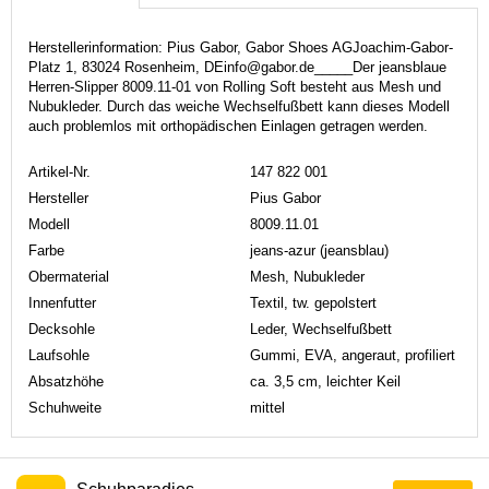
Herstellerinformation: Pius Gabor, Gabor Shoes AGJoachim-Gabor-
Platz 1, 83024 Rosenheim, DEinfo@gabor.de_____Der jeansblaue
Herren-Slipper 8009.11-01 von Rolling Soft besteht aus Mesh und
Nubukleder. Durch das weiche Wechselfußbett kann dieses Modell
auch problemlos mit orthopädischen Einlagen getragen werden.
Artikel-Nr.
147 822 001
Hersteller
Pius Gabor
Modell
8009.11.01
Farbe
jeans-azur (jeansblau)
Obermaterial
Mesh, Nubukleder
Innenfutter
Textil, tw. gepolstert
Decksohle
Leder, Wechselfußbett
Laufsohle
Gummi, EVA, angeraut, profiliert
Absatzhöhe
ca. 3,5 cm, leichter Keil
Schuhweite
mittel