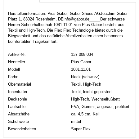
Herstellerinformation: Pius Gabor, Gabor Shoes AGJoachim-Gabor-
Platz 1, 83024 Rosenheim, DEinfo@gabor.de_____Der schwarze
Herren-Schnürhalbschuh 1081-11-01 von Pius Gabor besteht aus
Textil und High-Tech. Die Flex Flex Technologie bietet durch die
Biegsamkeit und das natürliche Abrollverhalten einen besonders
komfortablen Tragekomfort.
Artikel-Nr.
137 009 034
Hersteller
Pius Gabor
Modell
1081.11.01
Farbe
black (schwarz)
Obermaterial
Textil, High-Tech
Innenfutter
Textil, leicht gepolstert
Decksohle
High-Tech, Wechselfußbett
Laufsohle
EVA, Gummi, angeraut, profiliert
Absatzhöhe
ca. 4,5 cm, Keil
Schuhweite
mittel
Besonderheiten
Super Flex