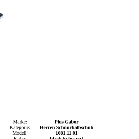
Marke:
Pius Gabor
Kategorie:
Herren Schnürhalbschuh
Modell:
1081.11.01
Farbe:
black (schwarz)