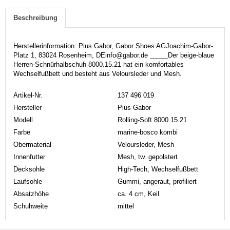
Beschreibung
Herstellerinformation: Pius Gabor, Gabor Shoes AGJoachim-Gabor-
Platz 1, 83024 Rosenheim, DEinfo@gabor.de _____Der beige-blaue
Herren-Schnürhalbschuh 8000.15.21 hat ein komfortables
Wechselfußbett und besteht aus Veloursleder und Mesh.
Artikel-Nr.
137 496 019
Hersteller
Pius Gabor
Modell
Rolling-Soft 8000.15.21
Farbe
marine-bosco kombi
Obermaterial
Veloursleder, Mesh
Innenfutter
Mesh, tw. gepolstert
Decksohle
High-Tech, Wechselfußbett
Laufsohle
Gummi, angeraut, profiliert
Absatzhöhe
ca. 4 cm, Keil
Schuhweite
mittel