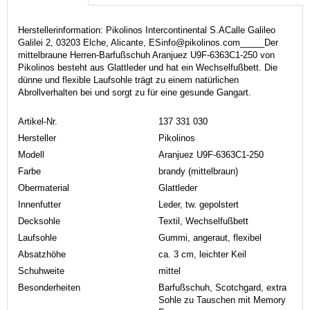
Herstellerinformation: Pikolinos Intercontinental S.ACalle Galileo
Galilei 2, 03203 Elche, Alicante, ESinfo@pikolinos.com_____Der
mittelbraune Herren-Barfußschuh Aranjuez U9F-6363C1-250 von
Pikolinos besteht aus Glattleder und hat ein Wechselfußbett. Die
dünne und flexible Laufsohle trägt zu einem natürlichen
Abrollverhalten bei und sorgt zu für eine gesunde Gangart.
Artikel-Nr.
137 331 030
Hersteller
Pikolinos
Modell
Aranjuez U9F-6363C1-250
Farbe
brandy (mittelbraun)
Obermaterial
Glattleder
Innenfutter
Leder, tw. gepolstert
Decksohle
Textil, Wechselfußbett
Laufsohle
Gummi, angeraut, flexibel
Absatzhöhe
ca. 3 cm, leichter Keil
Schuhweite
mittel
Besonderheiten
Barfußschuh, Scotchgard, extra
Sohle zu Tauschen mit Memory