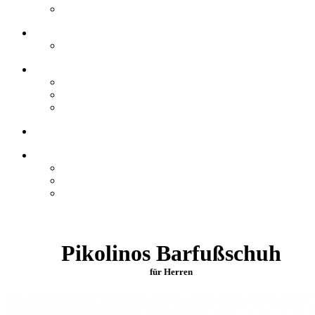
Pikolinos Barfußschuh
für Herren