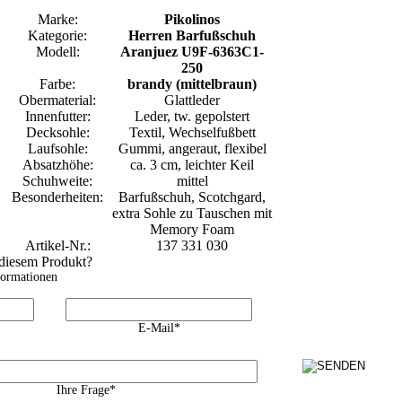
Marke:
Pikolinos
Kategorie:
Herren Barfußschuh
Modell:
Aranjuez U9F-6363C1-
250
Farbe:
brandy (mittelbraun)
Obermaterial:
Glattleder
Innenfutter:
Leder, tw. gepolstert
Decksohle:
Textil, Wechselfußbett
Laufsohle:
Gummi, angeraut, flexibel
Absatzhöhe:
ca. 3 cm, leichter Keil
Schuhweite:
mittel
Besonderheiten:
Barfußschuh, Scotchgard,
extra Sohle zu Tauschen mit
Memory Foam
Artikel-Nr.:
137 331 030
 diesem Produkt?
formationen
E-Mail*
Ihre Frage*