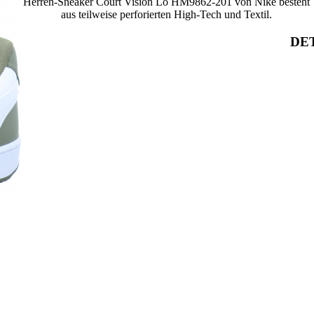
Herren-Sneaker Court Vision Lo HM9862-201 von Nike besteht
aus teilweise perforierten High-Tech und Textil.
DET