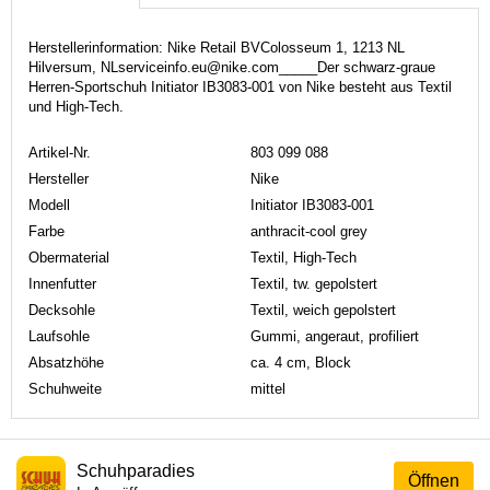
Herstellerinformation: Nike Retail BVColosseum 1, 1213 NL
Hilversum, NLserviceinfo.eu@nike.com_____Der schwarz-graue
Herren-Sportschuh Initiator IB3083-001 von Nike besteht aus Textil
und High-Tech.
Artikel-Nr.
803 099 088
Hersteller
Nike
Modell
Initiator IB3083-001
Farbe
anthracit-cool grey
Obermaterial
Textil, High-Tech
Innenfutter
Textil, tw. gepolstert
Decksohle
Textil, weich gepolstert
Laufsohle
Gummi, angeraut, profiliert
Absatzhöhe
ca. 4 cm, Block
Schuhweite
mittel
Schuhparadies
Öffnen