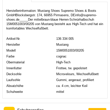
Herstellerinformation: Mustang Shoes Supremo Shoes & Boots
GmbHBlocksbergstr. 174, 66955 Pirmasens, DEinfo@supremo-
shoes.de_____Der mittelbraun-blaue Herren-Schnürhalbschuh
15M0051003/00205 von Mustang besteht aus High-Tech und hat ein
komfortables Wechselfußbett.
Artikel-Nr.
136 334 005
Hersteller
Mustang
Modell
15M0051003/00205
Farbe
cognac
Obermaterial
High-Tech
Innenfutter
Frottee, tw. gepolstert
Decksohle
Microvelours, Wechselfußbett
Laufsohle
Gummi, angeraut, profiliert
Absatzhöhe
ca. 4 cm, leichter Keil
Schuhweite
mittel