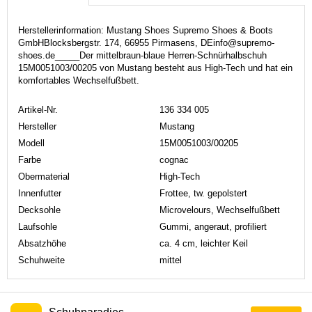
Herstellerinformation: Mustang Shoes Supremo Shoes & Boots
GmbHBlocksbergstr. 174, 66955 Pirmasens, DEinfo@supremo-
shoes.de_____Der mittelbraun-blaue Herren-Schnürhalbschuh
15M0051003/00205 von Mustang besteht aus High-Tech und hat ein
komfortables Wechselfußbett.
Artikel-Nr.
136 334 005
Hersteller
Mustang
Modell
15M0051003/00205
Farbe
cognac
Obermaterial
High-Tech
Innenfutter
Frottee, tw. gepolstert
Decksohle
Microvelours, Wechselfußbett
Laufsohle
Gummi, angeraut, profiliert
Absatzhöhe
ca. 4 cm, leichter Keil
Schuhweite
mittel