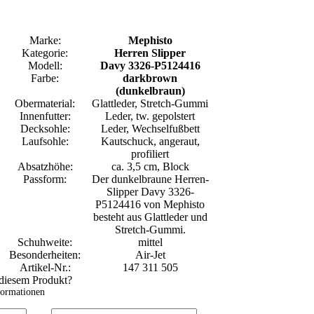
Marke:
Mephisto
Kategorie:
Herren Slipper
Modell:
Davy 3326-P5124416
Farbe:
darkbrown
(dunkelbraun)
Obermaterial:
Glattleder, Stretch-Gummi
Innenfutter:
Leder, tw. gepolstert
Decksohle:
Leder, Wechselfußbett
Laufsohle:
Kautschuck, angeraut,
profiliert
Absatzhöhe:
ca. 3,5 cm, Block
Passform:
Der dunkelbraune Herren-
Slipper Davy 3326-
P5124416 von Mephisto
besteht aus Glattleder und
Stretch-Gummi.
Schuhweite:
mittel
Besonderheiten:
Air-Jet
Artikel-Nr.:
147 311 505
 diesem Produkt?
formationen