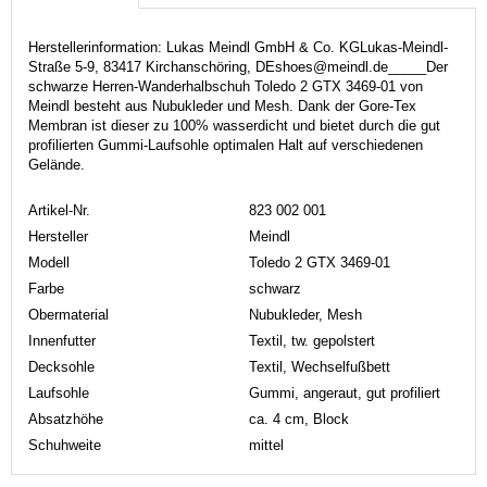
Herstellerinformation: Lukas Meindl GmbH & Co. KGLukas-Meindl-
Straße 5-9, 83417 Kirchanschöring, DEshoes@meindl.de_____Der
schwarze Herren-Wanderhalbschuh Toledo 2 GTX 3469-01 von
Meindl besteht aus Nubukleder und Mesh. Dank der Gore-Tex
Membran ist dieser zu 100% wasserdicht und bietet durch die gut
profilierten Gummi-Laufsohle optimalen Halt auf verschiedenen
Gelände.
Artikel-Nr.
823 002 001
Hersteller
Meindl
Modell
Toledo 2 GTX 3469-01
Farbe
schwarz
Obermaterial
Nubukleder, Mesh
Innenfutter
Textil, tw. gepolstert
Decksohle
Textil, Wechselfußbett
Laufsohle
Gummi, angeraut, gut profiliert
Absatzhöhe
ca. 4 cm, Block
Schuhweite
mittel