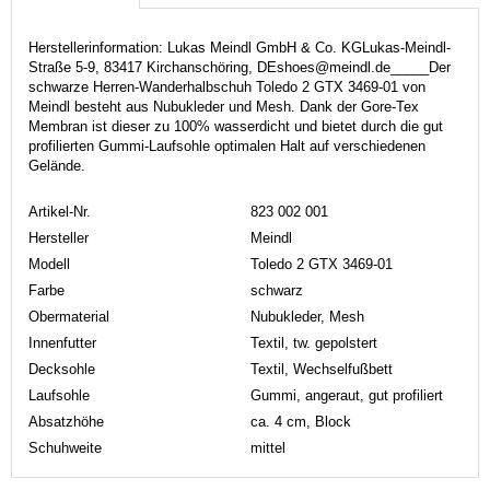
Herstellerinformation: Lukas Meindl GmbH & Co. KGLukas-Meindl-
Straße 5-9, 83417 Kirchanschöring, DEshoes@meindl.de_____Der
schwarze Herren-Wanderhalbschuh Toledo 2 GTX 3469-01 von
Meindl besteht aus Nubukleder und Mesh. Dank der Gore-Tex
Membran ist dieser zu 100% wasserdicht und bietet durch die gut
profilierten Gummi-Laufsohle optimalen Halt auf verschiedenen
Gelände.
Artikel-Nr.
823 002 001
Hersteller
Meindl
Modell
Toledo 2 GTX 3469-01
Farbe
schwarz
Obermaterial
Nubukleder, Mesh
Innenfutter
Textil, tw. gepolstert
Decksohle
Textil, Wechselfußbett
Laufsohle
Gummi, angeraut, gut profiliert
Absatzhöhe
ca. 4 cm, Block
Schuhweite
mittel