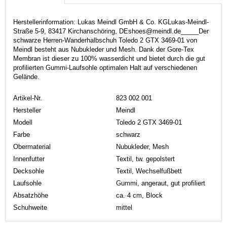
Herstellerinformation: Lukas Meindl GmbH & Co. KGLukas-Meindl-
Straße 5-9, 83417 Kirchanschöring, DEshoes@meindl.de_____Der
schwarze Herren-Wanderhalbschuh Toledo 2 GTX 3469-01 von
Meindl besteht aus Nubukleder und Mesh. Dank der Gore-Tex
Membran ist dieser zu 100% wasserdicht und bietet durch die gut
profilierten Gummi-Laufsohle optimalen Halt auf verschiedenen
Gelände.
Artikel-Nr.
823 002 001
Hersteller
Meindl
Modell
Toledo 2 GTX 3469-01
Farbe
schwarz
Obermaterial
Nubukleder, Mesh
Innenfutter
Textil, tw. gepolstert
Decksohle
Textil, Wechselfußbett
Laufsohle
Gummi, angeraut, gut profiliert
Absatzhöhe
ca. 4 cm, Block
Schuhweite
mittel