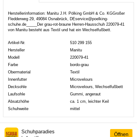
Herstellerinformation: Manitu J.H. Pölking GmbH & Co. KGGroßer
Fledderweg 29, 49084 Osnabrück, DEservice@poelking-
schuhe.de_____Der grau-rot-braune Herren-Hausschuh 220079-41
von Manitu besteht aus Textil und hat ein Wechselfußbett.
Artikel-Nr.
510 299 155
Hersteller
Manitu
Modell
220079-41
Farbe
bordo-grau
Obermaterial
Textil
Innenfutter
Microvelours
Decksohle
Microvelours, Wechselfußbett
Laufsohle
Gummi, angeraut
Absatzhöhe
ca. 1 cm, leichter Keil
Schuhweite
mittel
Schuhparadies
Öffnen