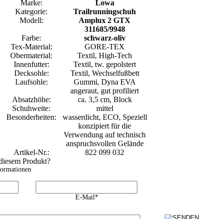
Marke:
Lowa
Kategorie:
Trailrunningschuh
Modell:
Amplux 2 GTX
311685/9948
Farbe:
schwarz-oliv
Tex-Material:
GORE-TEX
Obermaterial:
Textil, High-Tech
Innenfutter:
Textil, tw. gepolstert
Decksohle:
Textil, Wechselfußbett
Laufsohle:
Gummi, Dyna EVA
angeraut, gut profiliert
Absatzhöhe:
ca. 3,5 cm, Block
Schuhweite:
mittel
Besonderheiten:
wasserdicht, ECO, Speziell
konzipiert für die
Verwendung auf technisch
anspruchsvollen Gelände
Artikel-Nr.:
822 099 032
 diesem Produkt?
formationen
E-Mail*