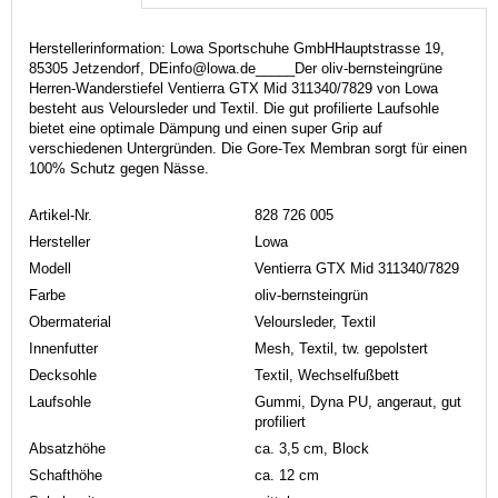
Herstellerinformation: Lowa Sportschuhe GmbHHauptstrasse 19,
85305 Jetzendorf, DEinfo@lowa.de_____Der oliv-bernsteingrüne
Herren-Wanderstiefel Ventierra GTX Mid 311340/7829 von Lowa
besteht aus Veloursleder und Textil. Die gut profilierte Laufsohle
bietet eine optimale Dämpung und einen super Grip auf
verschiedenen Untergründen. Die Gore-Tex Membran sorgt für einen
100% Schutz gegen Nässe.
Artikel-Nr.
828 726 005
Hersteller
Lowa
Modell
Ventierra GTX Mid 311340/7829
Farbe
oliv-bernsteingrün
Obermaterial
Veloursleder, Textil
Innenfutter
Mesh, Textil, tw. gepolstert
Decksohle
Textil, Wechselfußbett
Laufsohle
Gummi, Dyna PU, angeraut, gut
profiliert
Absatzhöhe
ca. 3,5 cm, Block
Schafthöhe
ca. 12 cm