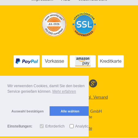
Wir verwenden Cookies, damit Sie den besten
Service genießen können.
Mehr erfahren
*
Alle Preise inkl. MwSt. evtl. zzgl. Versand
Lieferbedingungen
Copyright 2026 by Gebr. Röhl GmbH
Auswahl bestätigen
Alle wählen
Mobile Shop by Shopgate
Einstellungen:
Erforderlich
Analytics
Zur klassischen Webseite