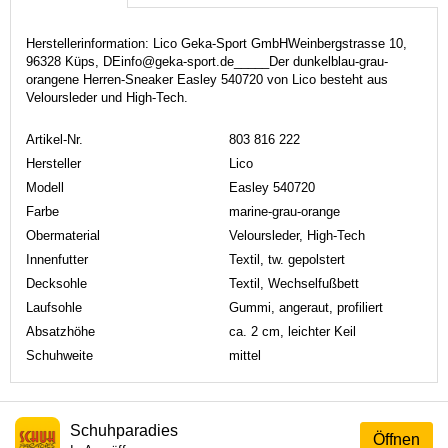
Herstellerinformation: Lico Geka-Sport GmbHWeinbergstrasse 10,
96328 Küps, DEinfo@geka-sport.de_____Der dunkelblau-grau-
orangene Herren-Sneaker Easley 540720 von Lico besteht aus
Veloursleder und High-Tech.
Artikel-Nr.
803 816 222
Hersteller
Lico
Modell
Easley 540720
Farbe
marine-grau-orange
Obermaterial
Veloursleder, High-Tech
Innenfutter
Textil, tw. gepolstert
Decksohle
Textil, Wechselfußbett
Laufsohle
Gummi, angeraut, profiliert
Absatzhöhe
ca. 2 cm, leichter Keil
Schuhweite
mittel
Schuhparadies
Öffnen