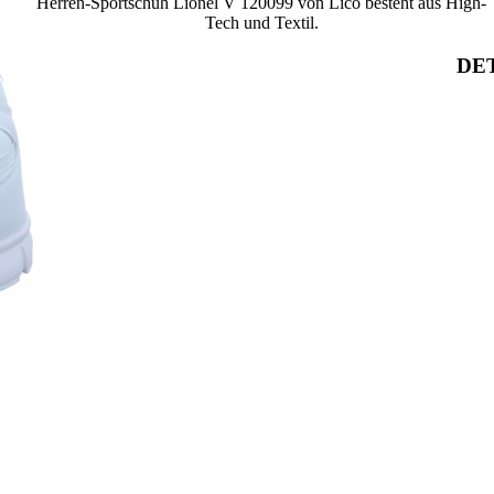
Herren-Sportschuh Lionel V 120099 von Lico besteht aus High-
Tech und Textil.
DET