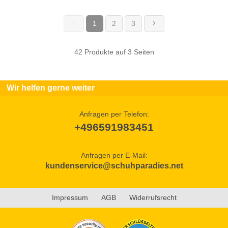
1
2
3
(current)
42 Produkte auf 3 Seiten
Wir helfen gerne weiter
Anfragen per Telefon:
+496591983451
Anfragen per E-Mail:
kundenservice@schuhparadies.net
Impressum
AGB
Widerrufsrecht