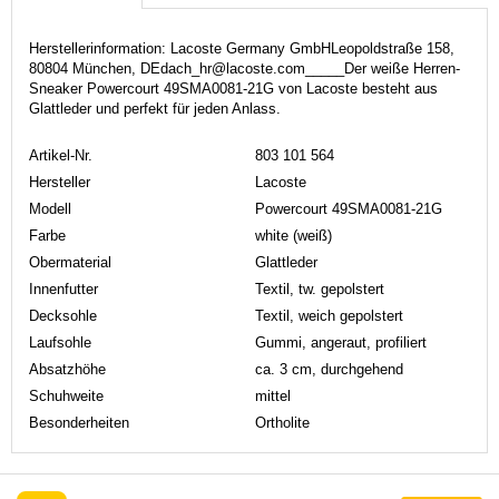
Herstellerinformation: Lacoste Germany GmbHLeopoldstraße 158,
80804 München, DEdach_hr@lacoste.com_____Der weiße Herren-
Sneaker Powercourt 49SMA0081-21G von Lacoste besteht aus
Glattleder und perfekt für jeden Anlass.
Artikel-Nr.
803 101 564
Hersteller
Lacoste
Modell
Powercourt 49SMA0081-21G
Farbe
white (weiß)
Obermaterial
Glattleder
Innenfutter
Textil, tw. gepolstert
Decksohle
Textil, weich gepolstert
Laufsohle
Gummi, angeraut, profiliert
Absatzhöhe
ca. 3 cm, durchgehend
Schuhweite
mittel
Besonderheiten
Ortholite