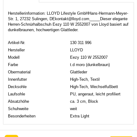
Herstellerinformation: LLOYD Lifestyle GmbHHans-Hermann-Meyer-
Str. 1, 27232 Sulingen, DEkontakt@lloyd.com_____Dieser elegante
Herren-Schnürhalbschuh Eezy 110 W 2552007 von Lloyd basiert auf
dunkelbraunen, hochwertigen Glattleder.
Artikel-Nr.
130 311 996
Hersteller
LLOYD
Modell
Eezy 110 W 2552007
Farbe
t.d moro (dunkelbraun)
Obermaterial
Glattleder
Innenfutter
High-Tech, Textil
Decksohle
High-Tech, Wechselfußbett
Laufsohle
PU, angeraut, leicht profiliert
Absatzhöhe
ca. 3 cm, Block
Schuhweite
weit
Besonderheiten
Extra Light