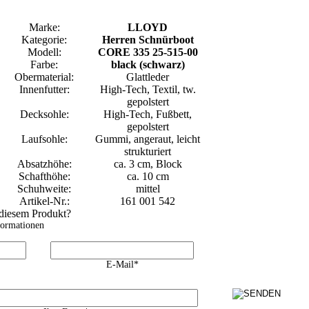
Marke:
LLOYD
Kategorie:
Herren Schnürboot
Modell:
CORE 335 25-515-00
Farbe:
black (schwarz)
Obermaterial:
Glattleder
Innenfutter:
High-Tech, Textil, tw.
gepolstert
Decksohle:
High-Tech, Fußbett,
gepolstert
Laufsohle:
Gummi, angeraut, leicht
strukturiert
Absatzhöhe:
ca. 3 cm, Block
Schafthöhe:
ca. 10 cm
Schuhweite:
mittel
Artikel-Nr.:
161 001 542
 diesem Produkt?
formationen
E-Mail*