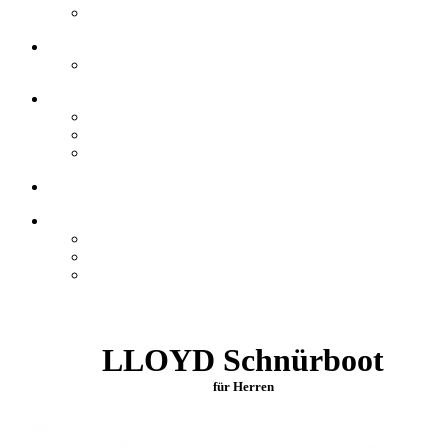
LLOYD Schnürboot
für Herren