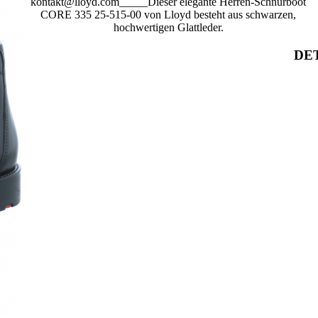
kontakt@lloyd.com_____Dieser elegante Herren-Schnürboot
CORE 335 25-515-00 von Lloyd besteht aus schwarzen,
hochwertigen Glattleder.
DET