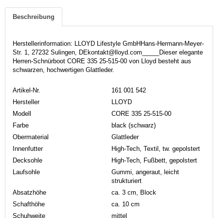
Beschreibung
Herstellerinformation: LLOYD Lifestyle GmbHHans-Hermann-Meyer-
Str. 1, 27232 Sulingen, DEkontakt@lloyd.com_____Dieser elegante
Herren-Schnürboot CORE 335 25-515-00 von Lloyd besteht aus
schwarzen, hochwertigen Glattleder.
Artikel-Nr.
161 001 542
Hersteller
LLOYD
Modell
CORE 335 25-515-00
Farbe
black (schwarz)
Obermaterial
Glattleder
Innenfutter
High-Tech, Textil, tw. gepolstert
Decksohle
High-Tech, Fußbett, gepolstert
Laufsohle
Gummi, angeraut, leicht
strukturiert
Absatzhöhe
ca. 3 cm, Block
Schafthöhe
ca. 10 cm
Schuhweite
mittel