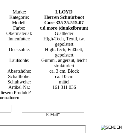
Marke:
LLOYD
Kategorie:
Herren Schnürboot
Modell:
Core 335 25-515-07
Farbe:
t.d.moro (dunkelbraun)
Obermaterial:
Glattleder
Innenfutter:
High-Tech, Textil, tw.
gepolstert
Decksohle:
High-Tech, Fußbett,
gepolstert
Laufsohle:
Gummi, angeraut, leicht
strukturiert
Absatzhöhe:
ca. 3 cm, Block
Schafthöhe:
ca. 10 cm
Schuhweite:
mittel
Artikel-Nr.:
161 311 036
 diesem Produkt?
formationen
E-Mail*