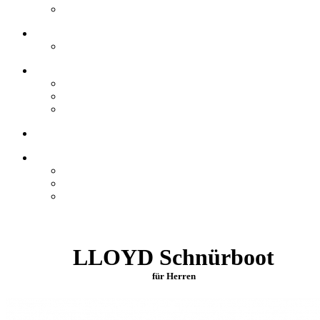
LLOYD Schnürboot
für Herren