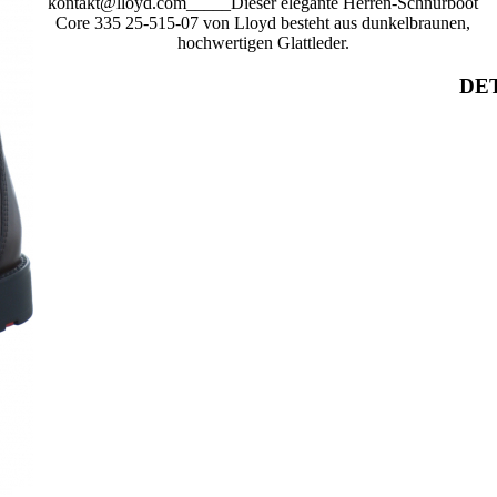
kontakt@lloyd.com_____Dieser elegante Herren-Schnürboot
Core 335 25-515-07 von Lloyd besteht aus dunkelbraunen,
hochwertigen Glattleder.
DET