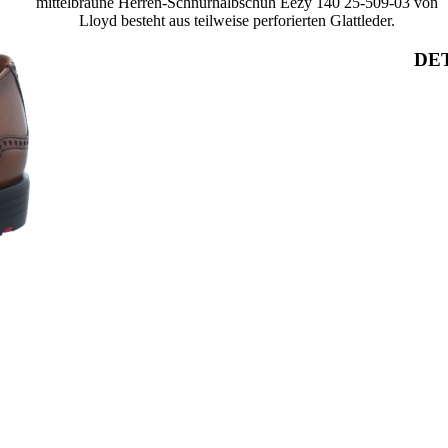
mittelbraune Herren-Schnürhalbschuh Eezy 140 25-509-03 von
Lloyd besteht aus teilweise perforierten Glattleder.
DET