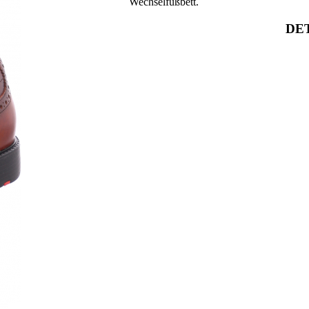
Wechselfußbett.
DET