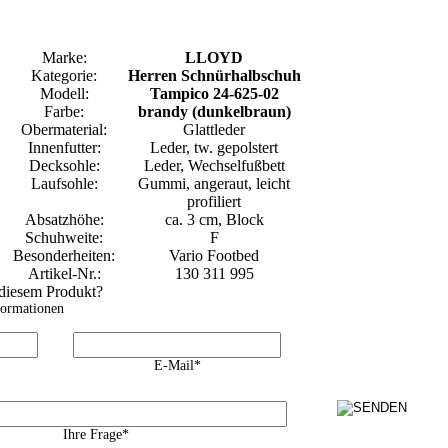
Marke:
LLOYD
Kategorie:
Herren Schnürhalbschuh
Modell:
Tampico 24-625-02
Farbe:
brandy (dunkelbraun)
Obermaterial:
Glattleder
Innenfutter:
Leder, tw. gepolstert
Decksohle:
Leder, Wechselfußbett
Laufsohle:
Gummi, angeraut, leicht
profiliert
Absatzhöhe:
ca. 3 cm, Block
Schuhweite:
F
Besonderheiten:
Vario Footbed
Artikel-Nr.:
130 311 995
 diesem Produkt?
formationen
E-Mail*
Ihre Frage*