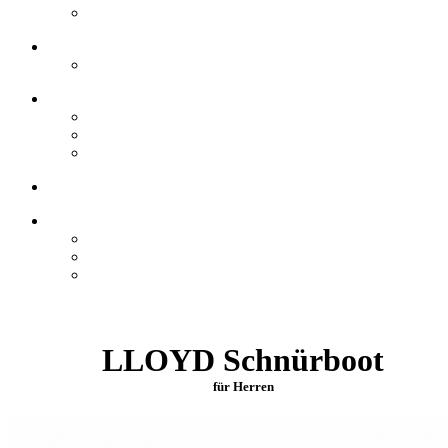
LLOYD Schnürboot
für Herren