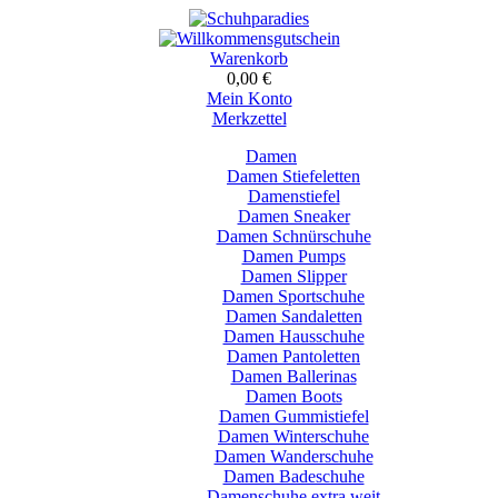
Warenkorb
0,00 €
Mein Konto
Merkzettel
Damen
Damen Stiefeletten
Damenstiefel
Damen Sneaker
Damen Schnürschuhe
Damen Pumps
Damen Slipper
Damen Sportschuhe
Damen Sandaletten
Damen Hausschuhe
Damen Pantoletten
Damen Ballerinas
Damen Boots
Damen Gummistiefel
Damen Winterschuhe
Damen Wanderschuhe
Damen Badeschuhe
Damenschuhe extra weit