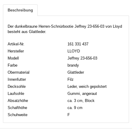
Beschreibung
Der dunkelbraune Herren-Schnürbootie Jeffrey 23-656-03 von Lloyd
besteht aus Glattleder.
Artikel-Nr.
161 331 437
Hersteller
LLOYD
Modell
Jeffrey 23-656-03
Farbe
brandy
Obermaterial
Glattleder
Innenfutter
Filz
Decksohle
Leder, weich gepolstert
Laufsohle
Gummi, angeraut
Absatzhöhe
ca. 3 cm, Block
Schafthöhe
ca. 9 cm
Schuhweite
F