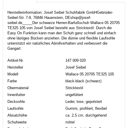
Herstellerinformation: Josef Seibel Schuhfabrik GmbHGebrüder-
Seibel-Str. 7-9, 76846 Hauenstein, DEshop@josef-
seibel.de_____Der schwarze Herren-Barfußschuh Wallace 05 20705
TE325 105 von Josef Seibel besteht aus Stricktextil. Durch die
Easy On Funktion kann man den Schuh ganz schnell und einfach
ohne lästiges Bücken anziehen. Die dünne und flexible Laufsohle
unterstützt ein natürliches Abrollverhalten und verbessert die
Gangart.
Artikel-Nr.
147 009 020
Hersteller
Josef Seibel
Modell
Wallace 05 20705 TE325 105
Farbe
black-black (schwarz)
Obermaterial
Stricktextil
Innenfutter
ungefüttert
Decksohle
Leder, lose, gepolstert
Laufsohle
Gummi, profiliert, flexibel
Absatzhöhe
ca. 2,5 cm, durchgehend
Schuhweite
mittel