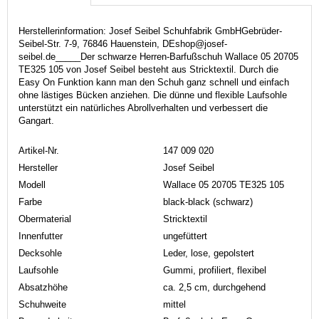
Herstellerinformation: Josef Seibel Schuhfabrik GmbHGebrüder-
Seibel-Str. 7-9, 76846 Hauenstein, DEshop@josef-
seibel.de_____Der schwarze Herren-Barfußschuh Wallace 05 20705
TE325 105 von Josef Seibel besteht aus Stricktextil. Durch die
Easy On Funktion kann man den Schuh ganz schnell und einfach
ohne lästiges Bücken anziehen. Die dünne und flexible Laufsohle
unterstützt ein natürliches Abrollverhalten und verbessert die
Gangart.
Artikel-Nr.
147 009 020
Hersteller
Josef Seibel
Modell
Wallace 05 20705 TE325 105
Farbe
black-black (schwarz)
Obermaterial
Stricktextil
Innenfutter
ungefüttert
Decksohle
Leder, lose, gepolstert
Laufsohle
Gummi, profiliert, flexibel
Absatzhöhe
ca. 2,5 cm, durchgehend
Schuhweite
mittel